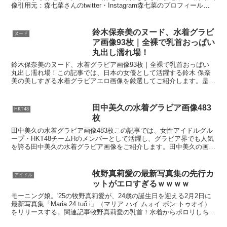
像引用元：森七菜さんのtwitter・Instagram森七菜のプロフィール森
七菜本名 小坂七菜（？）愛称 ななちゃ...
鈴木保奈美のヌード、水着グラビ
ヌード
ア画像93枚｜全裸で乳首おっぱい
Powered by livedoor 相互RSS
丸出し濡れ場！
鈴木保奈美のヌード、水着グラビア画像93枚｜全裸で乳首おっぱい
丸出し濡れ場！この記事では、日本の女優として活躍する鈴木 保奈
美の美しすぎる水着グラビアエロ画像を厳選してご紹介します。是
非、鈴木 保奈美のInstagram・X（旧 twitt...
田中美久の水着グラビア画像483
HKT48
枚
田中美久の水着グラビア画像483枚この記事では、女性アイドルグル
ープ・HKT48チームHのメンバーとして活躍し、グラビア界でも人気
を誇る田中美久の水着グラビア画像をご紹介します。田中美久の画像
集画像引用元：田中美久さんのInstagram田...
牧野真莉愛の最新写真集の先行カ
アイドル
ットがエロすぎるｗｗｗｗ
モーニング娘。'25の牧野真莉愛が、24歳の誕生日を迎える2月2日に
最新写真集「Maria 24 tuổ i」（マリア ハイ ムォイ ボン トゥオイ）
をリリースする。関連記事牧野真莉愛の乳首！水着からポロリしちゃ
っててエロすぎるｗｗｗｗ牧野...