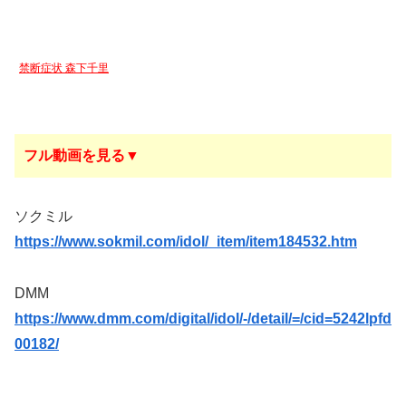
禁断症状 森下千里
フル動画を見る▼
ソクミル
https://www.sokmil.com/idol/_item/item184532.htm
DMM
https://www.dmm.com/digital/idol/-/detail/=/cid=5242lpfd
00182/