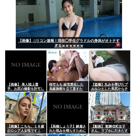
【画像】 □リコン速報！現役◯学生グラドルの身体がオトナす
ぎるｗｗｗｗｗｗ
【画像】 美人陸上選
桜空もも 経営悪化した
【盗撮】丸みを帯びたプ
手、お尻の撮影を許可し
高級旅館を立て直すた
ルルンとした美尻からチ
てしまった結果ｗｗｗｗ
め…セッ●スレスのカッ
ラ見えパンティ♡休日の
ｗｗ
プル客に女将自ら生ハメ
行楽地でまったりしてる
性奉仕。
素人ギャルの下半身事情
ｗｗｗ
【画像】こちら、１８歳
【高橋しょう子】解雇さ
【動画】 歌舞伎町女子
のロシア人女性です！
れた恨みを晴らすために
さん、ラブホに行きたす
社長の愛娘のグラビアア
ぎてご乱心ｗｗｗ