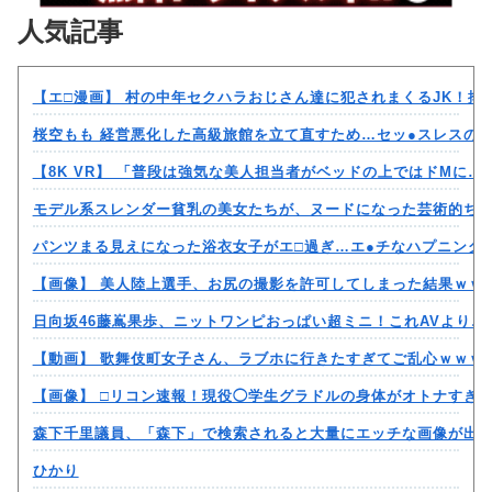
人気記事
【エ□漫画】 村の中年セクハラおじさん達に犯されまくるJK！
桜空もも 経営悪化した高級旅館を立て直すため…セッ●スレスの
【8K VR】 「普段は強気な美人担当者がベッドの上ではドMに
モデル系スレンダー貧乳の美女たちが、ヌードになった芸術的ち
パンツまる見えになった浴衣女子がエ□過ぎ…エ●チなハプニング
【画像】 美人陸上選手、お尻の撮影を許可してしまった結果ｗｗ
日向坂46藤嶌果歩、ニットワンピおっぱい超ミニ！これAVよりエ
【動画】 歌舞伎町女子さん、ラブホに行きたすぎてご乱心ｗｗｗ
【画像】 □リコン速報！現役◯学生グラドルの身体がオトナすぎ
森下千里議員、「森下」で検索されると大量にエッチな画像が出
ひかり