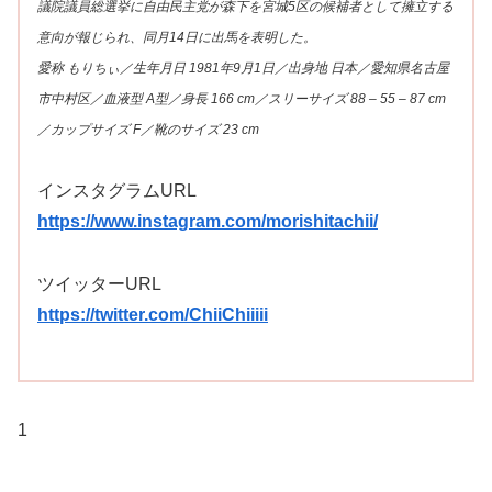
議院議員総選挙に自由民主党が森下を宮城5区の候補者として擁立する
意向が報じられ、同月14日に出馬を表明した。
愛称 もりちぃ／生年月日 1981年9月1日／出身地 日本／愛知県名古屋
市中村区／血液型 A型／身長 166 cm／スリーサイズ 88 – 55 – 87 cm
／カップサイズ F／靴のサイズ 23 cm
インスタグラムURL
https://www.instagram.com/morishitachii/
ツイッターURL
https://twitter.com/ChiiChiiiii
1