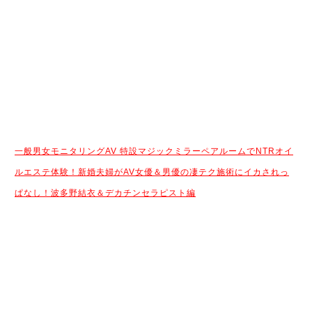
一般男女モニタリングAV 特設マジックミラーペアルームでNTRオイ
ルエステ体験！新婚夫婦がAV女優＆男優の凄テク施術にイカされっ
ぱなし！波多野結衣＆デカチンセラピスト編
続きはコチラから