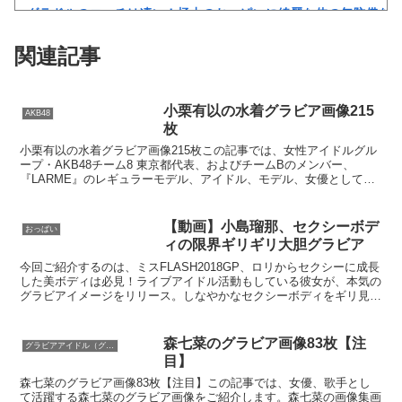
グラドルのエッチは凄い！極上のおっぱいに綺麗な体の無防備な
制服女子を蔵の中で縄で緊縛して何度も犯し、蝋燭や鞭で調教し
関連記事
【画像】女さん「性欲に支配された顔」→100000いいねWVW
瀬戸環奈みたいな綺麗な子がセクシー女優になる理由ってなんな
小栗有以の水着グラビア画像215
AKB48
枚
クレバテスⅡ-魔獣の王と偽りの勇者伝承- 第4話 感想：敵を探
小栗有以の水着グラビア画像215枚この記事では、女性アイドルグル
ープ・AKB48チーム8 東京都代表、およびチームBのメンバー、
【動画】深夜の通販番組、エッチすぎるｗｗｗ
『LARME』のレギュラーモデル、アイドル、モデル、女優として活
躍する小栗有以の美しすぎる水着グラビア画像をご紹...
【黒歴史】こういう昔の大学ヤリサーの流出エロ動画（顔出し）
【動画】小島瑠那、セクシーボデ
磁気嵐、地球由来のイオンが主導…JAXAの衛星「あらせ」が観測
おっぱい
ィの限界ギリギリ大胆グラビア
えなこ、おっぱいほぼ見え！ハミ出た乳房がエロくてたまらんｗ
今回ご紹介するのは、ミスFLASH2018GP、ロリからセクシーに成長
した美ボディは必見！ライブアイドル活動もしている彼女が、本気の
高岡美鈴さん画像集466枚【ヌード】
グラビアイメージをリリース。しなやかなセクシーボディをギリ見
せ！1994年10月31日生まれ／T161、B8...
杉原凜アナ ノースリーブ！！
森七菜のグラビア画像83枚【注
グラビアアイドル（グラドル）
【川上奈々美】バイト先がいっしょの美人妻の悩み相談をしてい
目】
荒井理咲子アナ ピタパンのお尻に食い込むパン線レポート！！【
森七菜のグラビア画像83枚【注目】この記事では、女優、歌手とし
て活躍する森七菜のグラビア画像をご紹介します。森七菜の画像集画