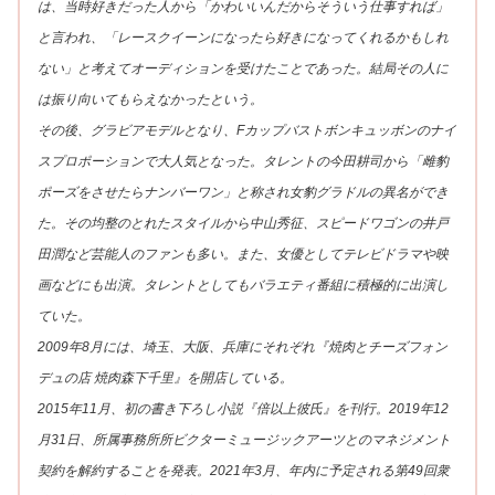
は、当時好きだった人から「かわいいんだからそういう仕事すれば」
と言われ、「レースクイーンになったら好きになってくれるかもしれ
ない」と考えてオーディションを受けたことであった。結局その人に
は振り向いてもらえなかったという。
その後、グラビアモデルとなり、Fカップバストボンキュッボンのナイ
スプロポーションで大人気となった。タレントの今田耕司から「雌豹
ポーズをさせたらナンバーワン」と称され女豹グラドルの異名ができ
た。その均整のとれたスタイルから中山秀征、スピードワゴンの井戸
田潤など芸能人のファンも多い。また、女優としてテレビドラマや映
画などにも出演。タレントとしてもバラエティ番組に積極的に出演し
ていた。
2009年8月には、埼玉、大阪、兵庫にそれぞれ『焼肉とチーズフォン
デュの店 焼肉森下千里』を開店している。
2015年11月、初の書き下ろし小説『倍以上彼氏』を刊行。2019年12
月31日、所属事務所所ビクターミュージックアーツとのマネジメント
契約を解約することを発表。2021年3月、年内に予定される第49回衆