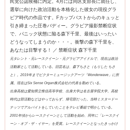
民党公認候補に内定。4月には同区支部長に就任し、
選挙に向けた政治活動を本格化した彼女の現役グラ
ビア時代の作品です。Fカップバストからのキュッと
引き締まった圧巻バディー。グラビア撮影禁断症状
で、パニック状態に陥る森下千里、最後はいったい
どうなってしまうのか・・・。衝撃の森下千里を、
あなたは目撃する！ ／ 禁断症状 森下千里
元タレント・元レースクイーン・元グラビアアイドルで、現在は政治
活動家として活動している。旧芸名は、森下ちさと（もりした ちさ
と）。2019年までビクターミュージックアーツ「Wonderwave」に所
属。現在はSix Sense Organ株式会社の代表を勤めている。
出身高校は愛知県立惟信高等学校、出身大学は名古屋学院大学。高校
時代は部活動などはやっておらず、帰宅部だった。当時ミスタードー
ナッツでアルバイトをしていたことをテレビ番組で明かしている。
2001年頃からレースクイーンとして活動を始め、同年に「レースクイ
ーン・オブ・ザ・イヤー」を受賞。レースクイーンとなったきっかけ