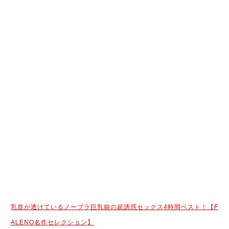
乳首が透けているノーブラ巨乳娘の超誘惑セックス4時間ベスト！【F
ALENO名作セレクション】