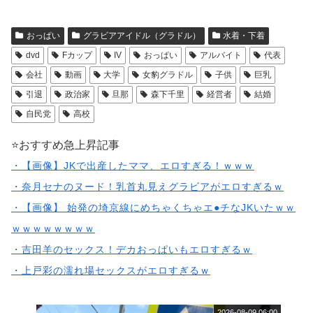
おっぱい
グラビアアイドル（グラドル）
水着・下着
dvd
Fカップ
IV
おっぱい
アルバイト
代表
会社
動画
大学
女豹グラドル
子供
巨乳
引退
政治家
旦那
森下千里
経営者
結婚
自民党
高校
⭐️おすすめ急上昇記事
・【画像】JKで出産したママ、エロすぎる！ｗｗｗ
・奈月セナのヌード！乳首丸見えグラビアがエロすぎるｗ
・【画像】 始発の埼京線にめちゃくちゃエ●チなJKいたｗｗ
ｗｗｗｗｗｗｗｗ
・吉田羊のセックス！デカおっぱいもエロすぎるｗ
・上戸彩の濡れ場セックスがエロすぎるｗ
2026-08-09 06:00