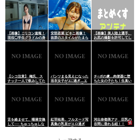
イドルを巨漢プレスでレ
イプした
【画像】 □リコン速報！
安部若菜 ビキニ画像！
【画像】美人陸上選手、
現役◯学生グラドルの身
抜群のスタイルがたまら
お尻の撮影を許可してし
体がオトナすぎるｗｗｗ
ない！
まった結果ｗｗｗｗｗｗ
ｗｗｗ
【シコ注意】 俺氏、ス
パンツまる見えになった
チ○ポの虜…肉便器に堕
ナック一人で飲みしてた
浴衣女子がエ□過ぎ…エ
ちた女の子たち！生臭い
OL(35)にホテルで乳首
●チなハプニングを撮っ
ザー○ンを浴びたぶさい
を吸われた結果ｗｗｗｗ
た街撮りエ□画像
くな顔がたまらない顔射
ｗｗｗｗｗｗｗ
エ□画像
舌を絡ませて、唾液交換
紅羽祐美、フルヌード写
河出奈都美アナ 巨乳の
して── ちゅっちゅしな
真集の乳首がエロ過ぎ
谷間に垂れる紐！！
がらの濃厚エッ画像♪
る！令和のM字クイーン
グラドル、おっぱい最
高！！