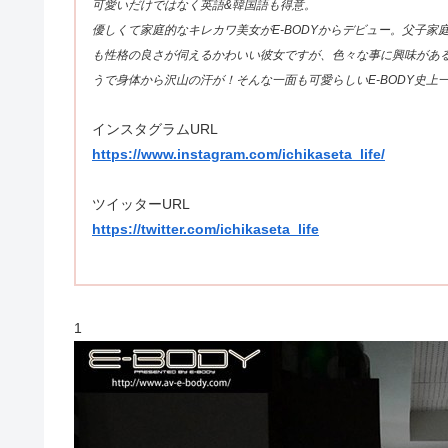
可愛いだけではなく英語&韓国語も得意。
優しくて家庭的なキレカワ美女がE-BODYからデビュー。父子
も性格の良さが伺えるかわいい彼女ですが、色々な事に興味があ
うで身体から沢山の汗が！そんな一面も可愛らしいE-BODY史
インスタグラムURL
https://www.instagram.com/ichikaseta_life/
ツイッターURL
https://twitter.com/ichikaseta_life
1